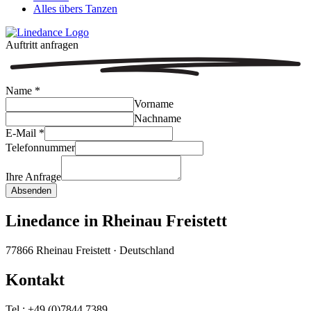
Alles übers Tanzen
Auftritt anfragen
Name
*
Vorname
Nachname
E-Mail
*
Telefonnummer
Ihre Anfrage
Absenden
Linedance in Rheinau Freistett
77866 Rheinau Freistett · Deutschland
Kontakt
Tel.: +49 (0)7844 7389